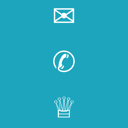
✉
✆
♕